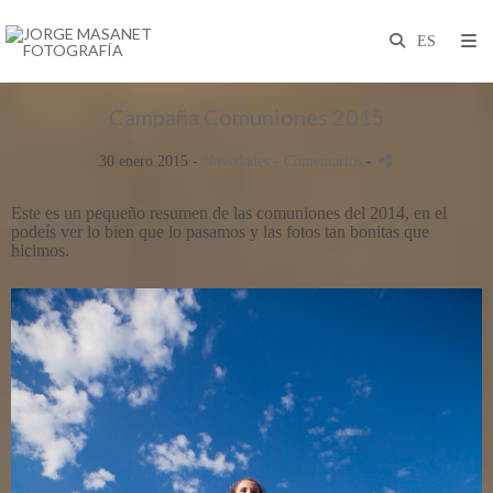
Campaña Comuniones 2015
30 enero 2015 -
Novedades
- Comentarios
-
Este es un pequeño resumen de las comuniones del 2014, en el
podeís ver lo bien que lo pasamos y las fotos tan bonitas que
hicimos.